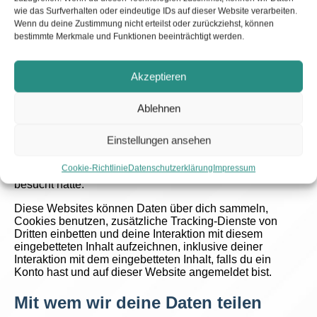
wird ein zusätzlicher Cookie in deinem Browser
wie das Surfverhalten oder eindeutige IDs auf dieser Website verarbeiten.
gespeichert. Dieser Cookie enthält keine
Wenn du deine Zustimmung nicht erteilst oder zurückziehst, können
personenbezogenen Daten und verweist nur auf die
bestimmte Merkmale und Funktionen beeinträchtigt werden.
Beitrags-ID des Artikels, den du gerade bearbeitet hast.
Der Cookie verfällt nach einem Tag.
Akzeptieren
Eingebettete Inhalte von anderen
Websites
Ablehnen
Beiträge auf dieser Website können eingebettete Inhalte
Einstellungen ansehen
beinhalten (z. B. Videos, Bilder, Beiträge etc.).
Eingebettete Inhalte von anderen Websites verhalten sich
Cookie-Richtlinie
Datenschutzerklärung
Impressum
exakt so, als ob der Besucher die andere Website
besucht hätte.
Diese Websites können Daten über dich sammeln,
Cookies benutzen, zusätzliche Tracking-Dienste von
Dritten einbetten und deine Interaktion mit diesem
eingebetteten Inhalt aufzeichnen, inklusive deiner
Interaktion mit dem eingebetteten Inhalt, falls du ein
Konto hast und auf dieser Website angemeldet bist.
Mit wem wir deine Daten teilen