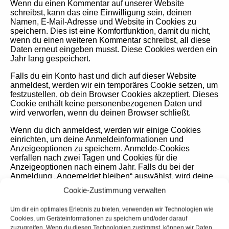
Wenn du einen Kommentar auf unserer Website
schreibst, kann das eine Einwilligung sein, deinen
Namen, E-Mail-Adresse und Website in Cookies zu
speichern. Dies ist eine Komfortfunktion, damit du nicht,
wenn du einen weiteren Kommentar schreibst, all diese
Daten erneut eingeben musst. Diese Cookies werden ein
Jahr lang gespeichert.
Falls du ein Konto hast und dich auf dieser Website
anmeldest, werden wir ein temporäres Cookie setzen, um
festzustellen, ob dein Browser Cookies akzeptiert. Dieses
Cookie enthält keine personenbezogenen Daten und
wird verworfen, wenn du deinen Browser schließt.
Wenn du dich anmeldest, werden wir einige Cookies
einrichten, um deine Anmeldeinformationen und
Anzeigeoptionen zu speichern. Anmelde-Cookies
verfallen nach zwei Tagen und Cookies für die
Anzeigeoptionen nach einem Jahr. Falls du bei der
Anmeldung „Angemeldet bleiben“ auswählst, wird deine
Anmeldung zwei Wochen lang aufrechterhalten. Mit der
Cookie-Zustimmung verwalten
Abmeldung aus deinem Konto werden die Anmelde-
Cookies gelöscht.
Um dir ein optimales Erlebnis zu bieten, verwenden wir Technologien wie
Cookies, um Geräteinformationen zu speichern und/oder darauf
Wenn du einen Artikel bearbeitest oder veröffentlichst,
zuzugreifen. Wenn du diesen Technologien zustimmst, können wir Daten